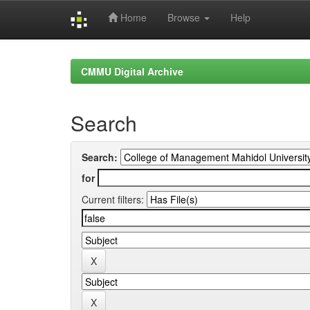
Home
Browse
Help
Skip
navigation
CMMU Digital Archive
Search
Search:
for
Current filters: