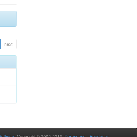
next
oftware
Copyright © 2002-2013
Duraspace
-
Feedback