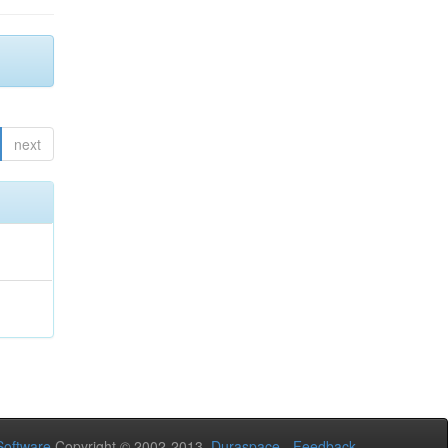
next
oftware
Copyright © 2002-2013
Duraspace
-
Feedback