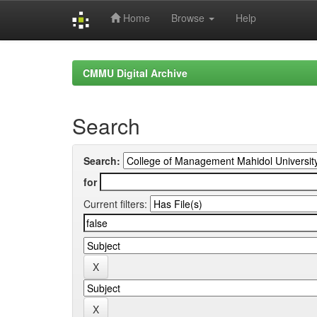
Home
Browse
Help
Skip
navigation
CMMU Digital Archive
Search
Search:
for
Current filters: