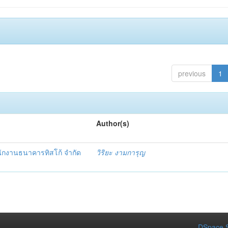
previous
1
Author(s)
งพนักงานธนาคารทิสโก้ จำกัด
วิริยะ งามการุญ
DSpace S