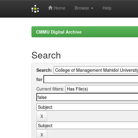
Home
Browse
Help
Skip
navigation
CMMU Digital Archive
Search
Search:
for
Current filters: