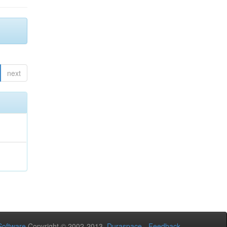
next
oftware
Copyright © 2002-2013
Duraspace
-
Feedback