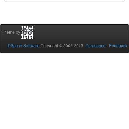
Theme by
DSpace Software
Copyright © 2002-2013
Duraspace
-
Feedback