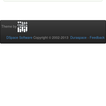
Theme by
DSpace Software
Copyright © 2002-2013
Duraspace
-
Feedback