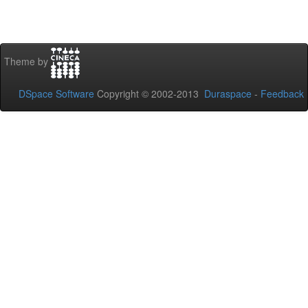
Theme by
DSpace Software
Copyright © 2002-2013
Duraspace
-
Feedback