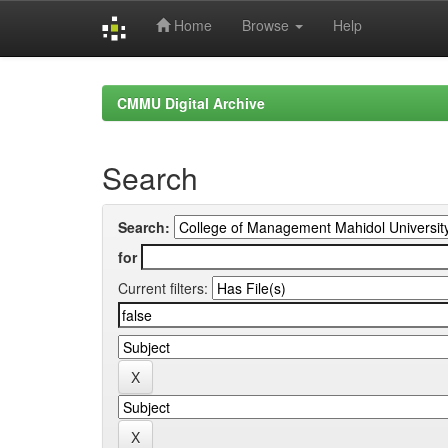
Home
Browse
Help
Skip
navigation
CMMU Digital Archive
Search
Search:
for
Current filters: