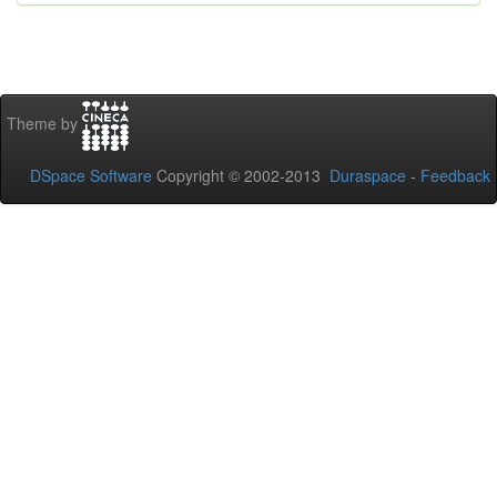
Theme by
DSpace Software
Copyright © 2002-2013
Duraspace
-
Feedback