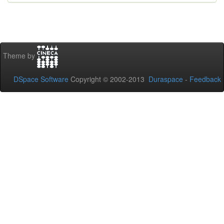
Theme by
DSpace Software
Copyright © 2002-2013
Duraspace
-
Feedback