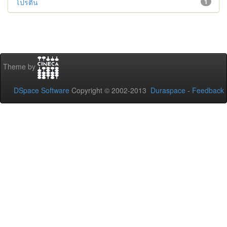
โปรตีน
1
Theme by
DSpace Software
Copyright © 2002-2013
Duraspace
-
Feedback