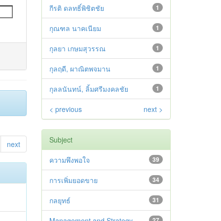
กีรติ ดลทธิ์พิชิตชัย
1
กุณฑล นาคเนียม
1
กุลยา เกษมสุวรรณ
1
กุลฤดี, ผาณิตพจมาน
1
กุลลนันทน์, ลิ้มศรีมงคลชัย
1
< previous
next >
Subject
next
ความพึงพอใจ
39
การเพิ่มยอดขาย
34
กลยุทธ์
31
Management and Strategy
27