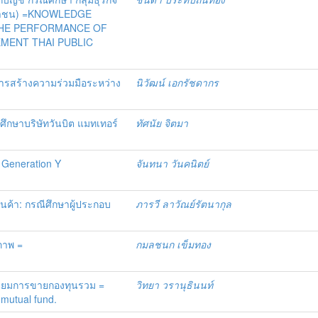
 (มหาชน) =KNOWLEDGE
THE PERFORMANCE OF
MENT THAI PUBLIC
รสร้างความร่วมมือระหว่าง
นิวัฒน์ เอกรัชดากร
ึกษาบริษัทวันบิต แมทเทอร์
ทัศนัย จิตมา
ง Generation Y
จันทนา วันคนิตย์
ค้า: กรณีศึกษาผู้ประกอบ
ภารวี ลาวัณย์รัตนากุล
ภาพ =
กมลชนก เข็มทอง
เนียมการขายกองทุนรวม =
วิทยา วรานุธินนท์
 mutual fund.