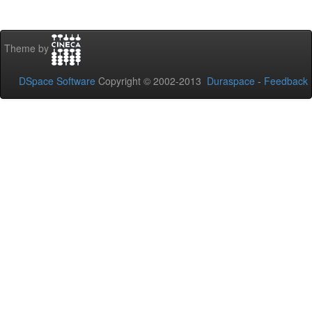
Theme by
DSpace Software
Copyright © 2002-2013
Duraspace
-
Feedback