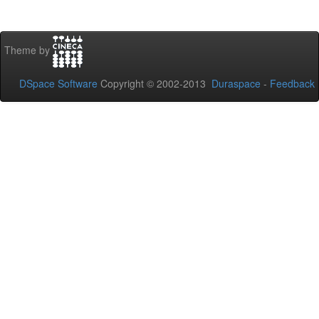
Theme by
DSpace Software
Copyright © 2002-2013
Duraspace
-
Feedback