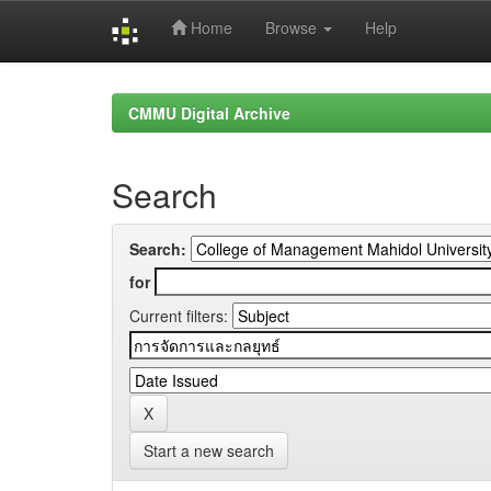
Home
Browse
Help
Skip
navigation
CMMU Digital Archive
Search
Search:
for
Current filters:
Start a new search