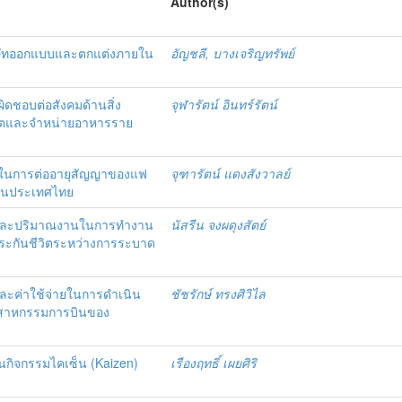
Author(s)
ษัทออกแบบและตกแต่งภายใน
อัญชลี, บางเจริญทรัพย์
ิดชอบต่อสังคมด้านสิ่ง
จุฬารัตน์ อินทร์รัตน์
ผลิตและจำหน่ายอาหารราย
งใจในการต่ออายุสัญญาของแฟ
จุฑารัตน์ แดงสังวาลย์
ฟในประเทศไทย
งานและปริมาณงานในการทำงาน
นัสรีน จงผดุงสัตย์
ประกันชีวิตระหว่างการระบาด
และค่าใช้จ่ายในการดำเนิน
ชัชรักษ์ ทรงศิวิไล
ตสาหกรรมการบินของ
ในกิจกรรมไคเซ็น (Kaizen)
เรืองฤทธิ์ เผยศิริ