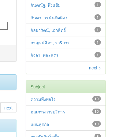
กันตณัฐ, พึ่งแย้ม
1
กันตา, วรนันกิตติสร
1
กัลยารัตน์, เอกสิทธิ์
1
กาญจน์สิตา, วารีการ
1
กิจจา, พละสรร
1
next >
Subject
ความพึงพอใจ
19
next
คุณภาพการบริการ
10
แผนธุรกิจ
10
การตัดสินใจซื้อ
8