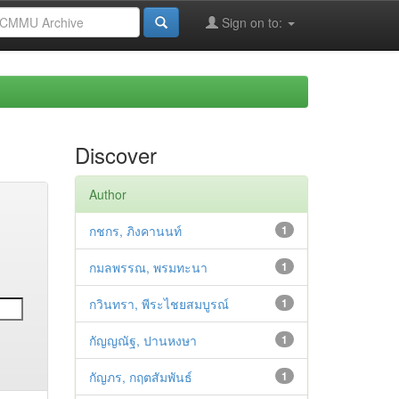
Sign on to:
Discover
Author
กชกร, ภิงคานนท์
1
กมลพรรณ, พรมทะนา
1
กวินทรา, พีระไชยสมบูรณ์
1
กัญญณัฐ, ปานหงษา
1
กัญภร, กฤตสัมพันธ์
1