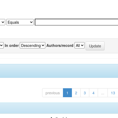
In order
Authors/record
previous
1
2
3
4
...
13