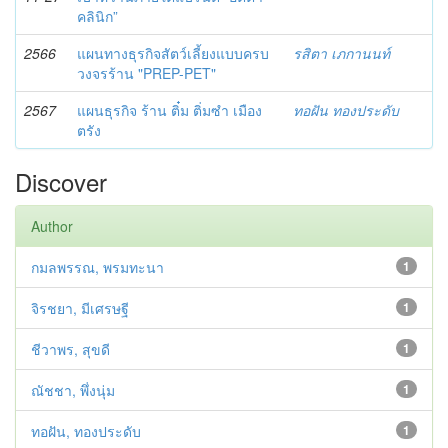
คลินิก”
2566
แผนทางธุรกิจสัตว์เลี้ยงแบบครบ
รสิตา เภกานนท์
วงจรร้าน "PREP-PET"
2567
แผนธุรกิจ ร้าน ติ๋ม ติ่มซำ เมือง
ทอฝัน ทองประดับ
ตรัง
Discover
Author
กมลพรรณ, พรมทะนา
1
จิรชยา, มีเศรษฐี
1
ชีวาพร, สุขดี
1
ณัชชา, พึ่งนุ่ม
1
ทอฝัน, ทองประดับ
1