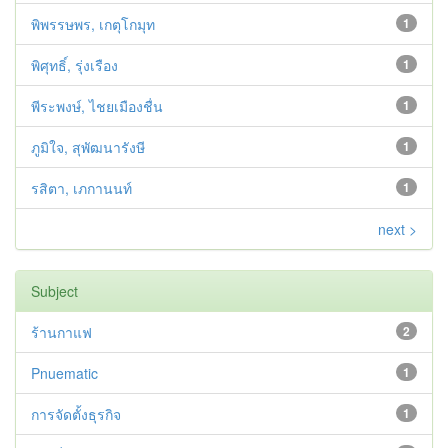
พิพรรษพร, เกตุโกมุท
1
พิศุทธิ์, รุ่งเรือง
1
พีระพงษ์, ไชยเมืองชื่น
1
ภูมิใจ, สุพัฒนารังษี
1
รสิตา, เภกานนท์
1
next >
Subject
ร้านกาแฟ
2
Pnuematic
1
การจัดตั้งธุรกิจ
1