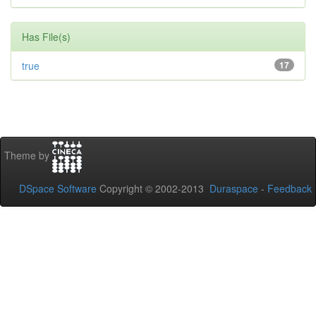
Has File(s)
true
17
Theme by
DSpace Software
Copyright © 2002-2013
Duraspace
-
Feedback