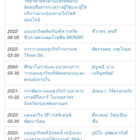
วิทยาศาสตร์ผ่านแพรตฟอร์ม
ติดต่อสื่อสารระหว่างผู้ใช้และผู้ให้
บริการผ่านช่องทางเว็บไซต์
ออนไลน์
2022-
แผนธุรกิจผลิตภัณฑ์สารสกัด
ชีวาพร, สุขดี
08-05
ชีวภาพควบคุมโรคพืช BIONAR
2022-
การวางแผนธุรกิจร้านกาแฟ
พิพรรษพร, เกตุโกมุท
03-30
Three Sis
2565-
ศึกษาโอกาสและแนวทางการ
อัญชลี, บาง
03-30
วางแผนธุรกิจบริษัทออกแบบและ
เจริญทรัพย์
ตกแต่งภายใน
2021-
การพัฒนาแผนธุรกิจร้านอาหาร
อังคณา, วิจิตรสกลกิจ
10-22
เกาหลีกึ่งบาร์ ในเขตสาทร
จังหวัดกรุงเทพมหานคร
2022-
แผนธุรกิจ SP เรสซิเดนซ์
พีระพงษ์, ไชยเมือง
03-30
พัฒนานิคม
ชื่น
2022-
แผนธุรกิจคลินิกลดน้ำหนักและ
ภูมิใจ, สุพัฒนารังษี
11-27
เบาหวานภายใต้แบรนด์ “อัตตา