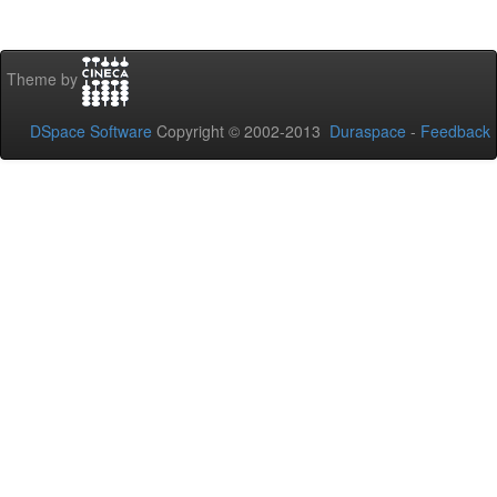
Theme by
DSpace Software
Copyright © 2002-2013
Duraspace
-
Feedback