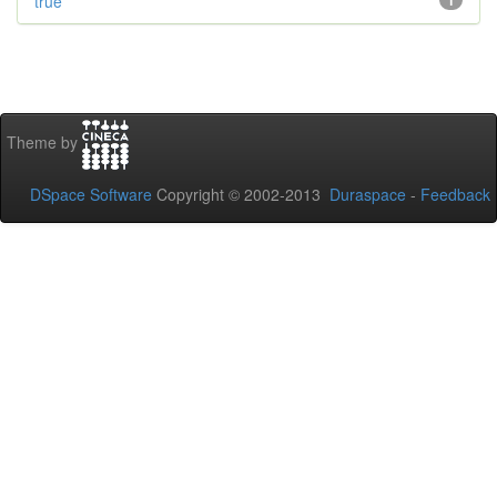
true
1
Theme by
DSpace Software
Copyright © 2002-2013
Duraspace
-
Feedback