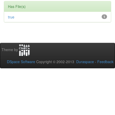
Has File(s)
true
1
Theme by
DSpace Software
Copyright © 2002-2013
Duraspace
-
Feedback