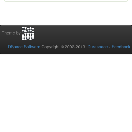
Theme by
DSpace Software
Copyright © 2002-2013
Duraspace
-
Feedback