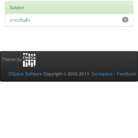
Subject
การปรับตัว
1
Theme by
DSpace Software
Copyright © 2002-2013
Duraspace
-
Feedback