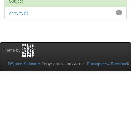
Subject
การปรับตัว
1
Theme by
DSpace Software
Copyright © 2002-2013
Duraspace
-
Feedback