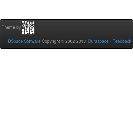
Theme by
DSpace Software
Copyright © 2002-2013
Duraspace
-
Feedback