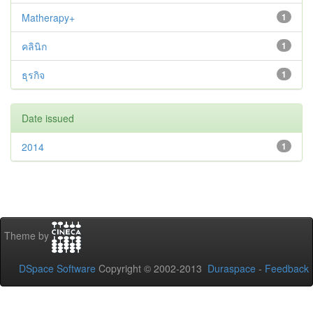
Matherapy+
1
คลินิก
1
ธุรกิจ
1
Date issued
2014
1
Theme by
DSpace Software
Copyright © 2002-2013
Duraspace
-
Feedback