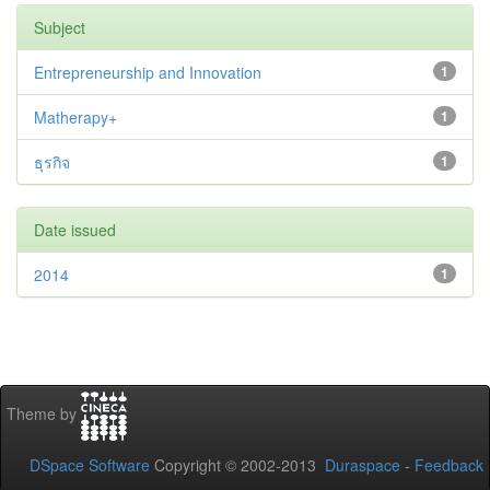
Subject
Entrepreneurship and Innovation
1
Matherapy+
1
ธุรกิจ
1
Date issued
2014
1
Theme by
DSpace Software
Copyright © 2002-2013
Duraspace
-
Feedback