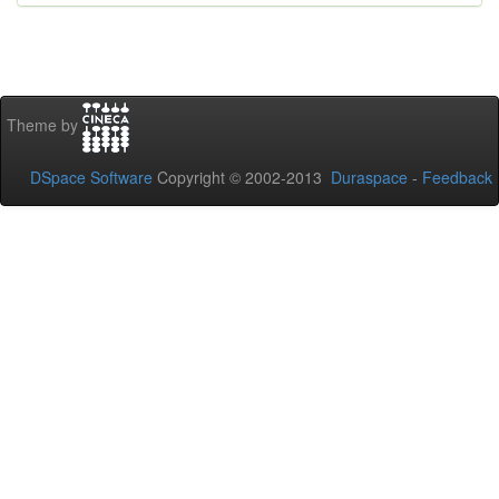
Theme by
DSpace Software
Copyright © 2002-2013
Duraspace
-
Feedback