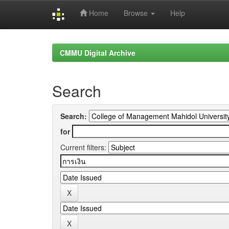
Home
Browse
Help
Skip
navigation
CMMU Digital Archive
Search
Search:
for
Current filters: