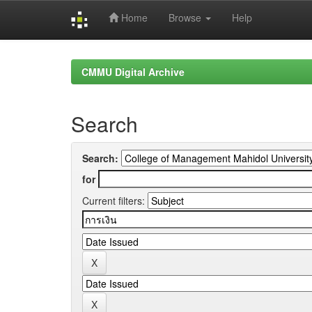
Home
Browse
Help
Skip
navigation
CMMU Digital Archive
Search
Search:
for
Current filters: