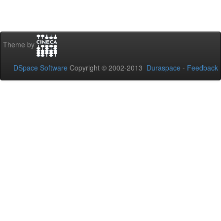
Theme by
DSpace Software
Copyright © 2002-2013
Duraspace
-
Feedback