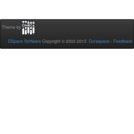
Theme by
DSpace Software
Copyright © 2002-2013
Duraspace
-
Feedback