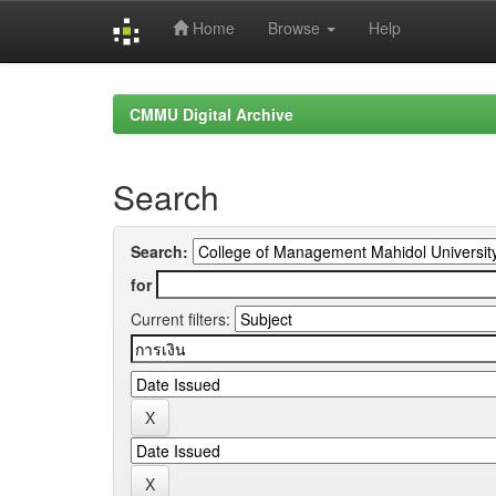
Home
Browse
Help
Skip
navigation
CMMU Digital Archive
Search
Search:
for
Current filters: