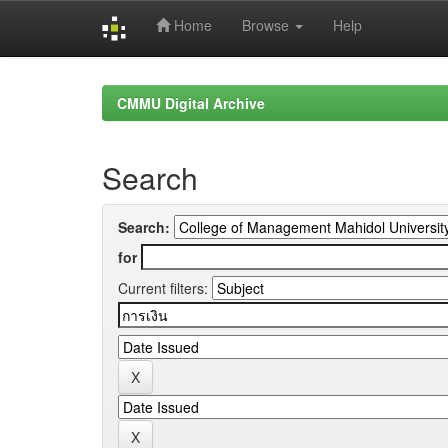
Home
Browse
Help
Skip
navigation
CMMU Digital Archive
Search
Search:
for
Current filters: