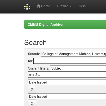
Home
Browse
Help
Skip
navigation
CMMU Digital Archive
Search
Search:
for
Current filters: