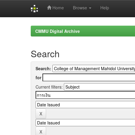
Home
Browse
Help
Skip
navigation
CMMU Digital Archive
Search
Search:
for
Current filters: