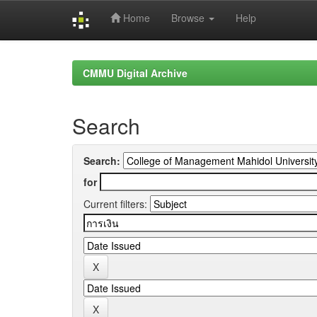
Home
Browse
Help
Skip
navigation
CMMU Digital Archive
Search
Search:
for
Current filters: