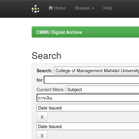
Home
Browse
Help
Skip
navigation
CMMU Digital Archive
Search
Search:
for
Current filters: