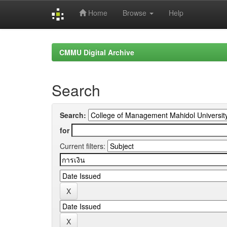
Home
Browse
Help
Skip
navigation
CMMU Digital Archive
Search
Search:
for
Current filters: