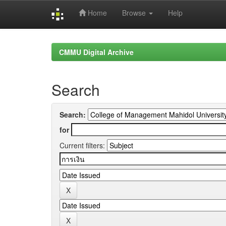
Home
Browse
Help
Skip
navigation
CMMU Digital Archive
Search
Search:
for
Current filters: