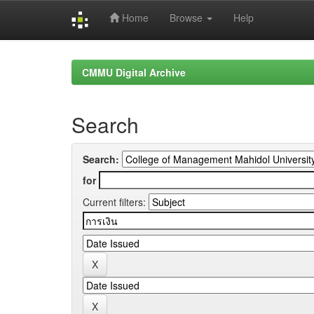
Home
Browse
Help
Skip
navigation
CMMU Digital Archive
Search
Search:
for
Current filters: