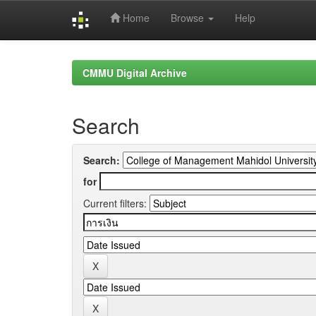
Home
Browse
Help
Skip
navigation
CMMU Digital Archive
Search
Search:
for
Current filters: