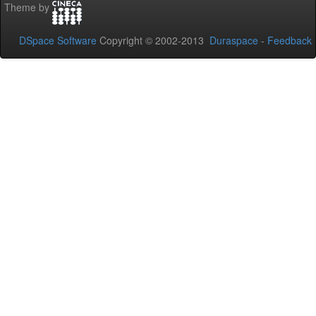
Theme by
DSpace Software
Copyright © 2002-2013
Duraspace
-
Feedback