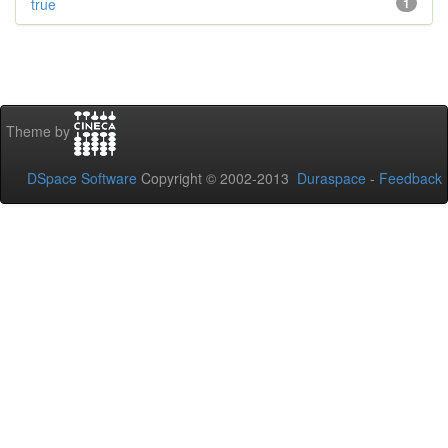
true
1
Theme by
DSpace Software
Copyright © 2002-2013
Duraspace
-
Feedback