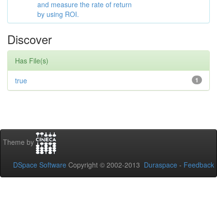
and measure the rate of return
by using ROI.
Discover
Has File(s)
true
1
Theme by
DSpace Software
Copyright © 2002-2013
Duraspace
-
Feedback