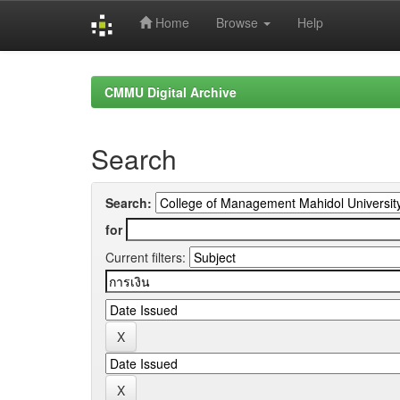
Home
Browse
Help
Skip
navigation
CMMU Digital Archive
Search
Search:
for
Current filters: