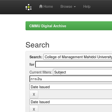
Home
Browse
Help
Skip
navigation
CMMU Digital Archive
Search
Search:
for
Current filters: