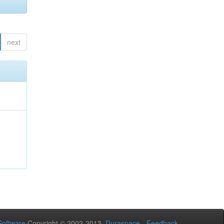
next
oftware
Copyright © 2002-2013
Duraspace
-
Feedback