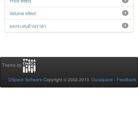
Price effect
1
Volume effect
1
ผลกระทบด้านราคา
1
Theme by
DSpace Software
Copyright © 2002-2013
Duraspace
-
Feedback