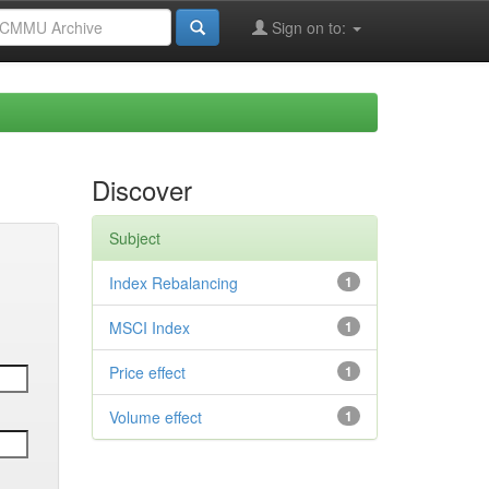
Sign on to:
Discover
Subject
Index Rebalancing
1
MSCI Index
1
Price effect
1
Volume effect
1