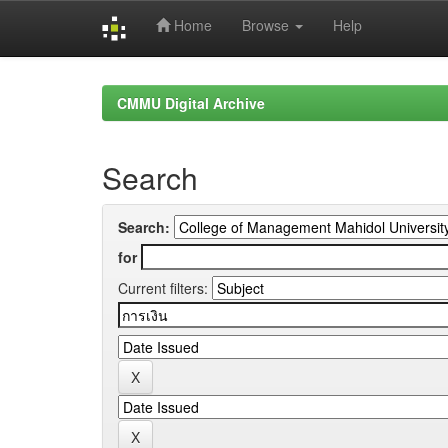
Home
Browse
Help
Skip
navigation
CMMU Digital Archive
Search
Search:
for
Current filters: