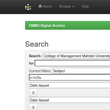
Home
Browse
Help
Skip
navigation
CMMU Digital Archive
Search
Search:
for
Current filters: