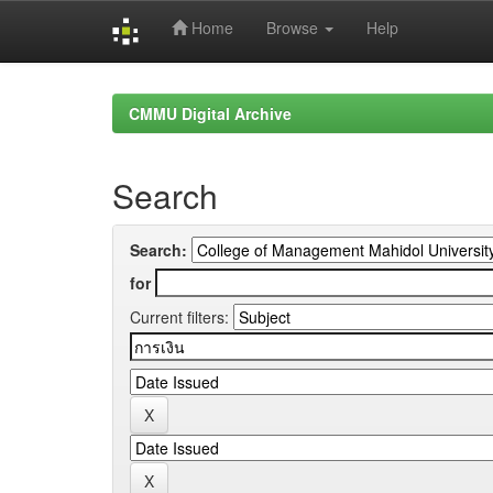
Home
Browse
Help
Skip
navigation
CMMU Digital Archive
Search
Search:
for
Current filters: