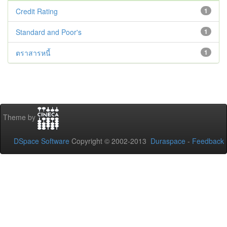
Credit Rating
1
Standard and Poor's
1
ตราสารหนี้
1
Theme by
DSpace Software
Copyright © 2002-2013
Duraspace
-
Feedback