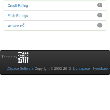
Credit Rating
1
Fitch Ratings
1
ตราสารหนี้
1
Theme by
DSpace Software
Copyright © 2002-2013
Duraspace
-
Feedback